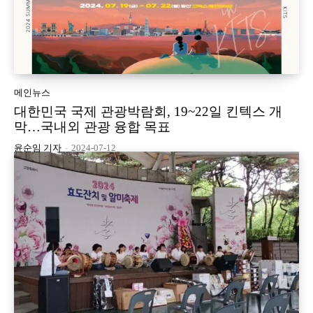
메인뉴스
대한민국 국제 관광박람회, 19~22일 킨텍스 개
막…국내외 관광 융합 목표
윤순임 기자
-
2024-07-12