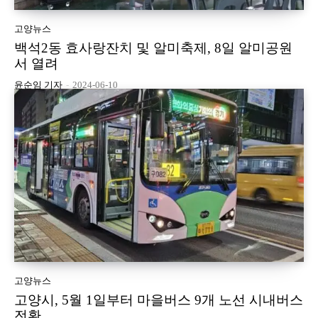
고양뉴스
백석2동 효사랑잔치 및 알미축제, 8일 알미공원
서 열려
윤순임 기자
-
2024-06-10
고양뉴스
고양시, 5월 1일부터 마을버스 9개 노선 시내버스
전환