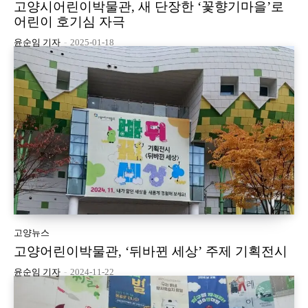
고양시어린이박물관, 새 단장한 ‘꽃향기마을’로
어린이 호기심 자극
윤순임 기자
-
2025-01-18
고양뉴스
고양어린이박물관, ‘뒤바뀐 세상’ 주제 기획전시
윤순임 기자
-
2024-11-22