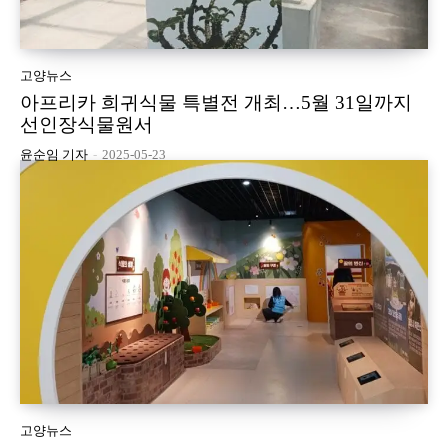
고양뉴스
아프리카 희귀식물 특별전 개최…5월 31일까지
선인장식물원서
윤순임 기자
-
2025-05-23
고양뉴스