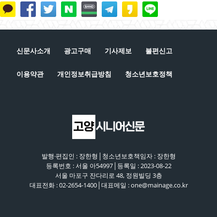
은퇴는 새로운 시작, 새로운 출발이다 [시니어 이슈
플러스 2회]
41:51
단순 갑질에 의한 자살인가?, 사회적 타살인가? [시
니어 이슈 플러스 1회]
신문사소개
광고구매
기사제보
불편신고
44:42
이용약관
개인정보취급방침
청소년보호정책
발행·편집인 : 장한형│청소년보호책임자 : 장한형
등록번호 : 서울 아54997│등록일 : 2023-08-22
서울 마포구 잔다리로 48, 정원빌딩 3층
대표전화 : 02-2654-1400│대표메일 : one@mainage.co.kr