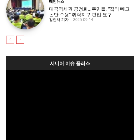
메인뉴스
대곡역세권 공청회…주민들, “집터 빼고
논만 수용” 취락지구 편입 요구
김현채 기자
-
2025-09-14
시니어 이슈 플러스