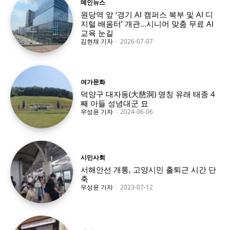
메인뉴스
원당역 앞 ‘경기 AI 캠퍼스 북부 및 AI 디
지털 배움터’ 개관…시니어 맞춤 무료 AI
교육 눈길
김현채 기자
-
2026-07-07
여가문화
덕양구 대자동(大慈洞) 명칭 유래 태종 4
째 아들 성녕대군 묘
우성윤 기자
-
2024-06-06
시민사회
서해안선 개통, 고양시민 출퇴근 시간 단
축
우성윤 기자
-
2023-07-12