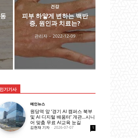
건강
운동
피부 하얗게 변하는 백반
증, 원인과 치료는?
관리자
-
2022-12-09
인기기사
메인뉴스
원당역 앞 ‘경기 AI 캠퍼스 북부
및 AI 디지털 배움터’ 개관…시니
어 맞춤 무료 AI교육 눈길
김현채 기자
-
2026-07-07
1