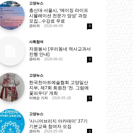
고양뉴스
총신대·서울시, ‘에이징 라이프
시뮬레이션 전문가 양성’ 과정
모집…수강료 무료
관리자
-
2026-06-09
0
사회참여
자원봉사 [우리동네 역사교과서
진행 안내]
관리자
-
2026-06-02
0
고양뉴스
한국천아트예술협회 고양일산
지부, 제7회 회원전 ‘천. 그림에
꽃피우다’ 개최
이애순 기자
-
2026-05-28
0
고양뉴스
‘시니어브리지 아카데미’ 37기
기본교육 참여자 모집
관리자
-
2026-05-08
0