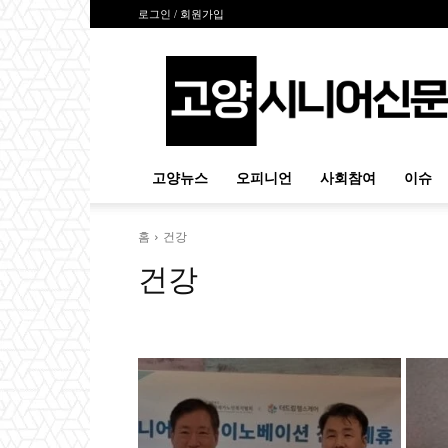
로그인 / 회원가입
고
양
시
니
어
신
고양뉴스
오피니언
사회참여
이슈
문
홈
건강
건강
건강상식
운동
음식
의학
코로나19