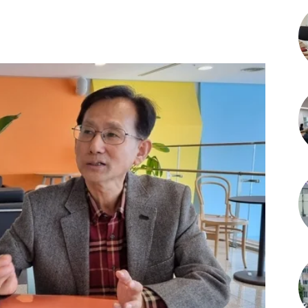
itter
Linkedin
Telegram
Copy URL