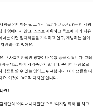
 사람을 의미하는
er,
그래서
‘n
잡러
(n+job+er)’
는 한 사람
장에 얽매이지 않고
,
스스로 계획하고 목표에 따라 자유
이너는 이런 일자리들을 기획하고 연구
,
개발하는 일이
디자인해주고 있어요
.
어요
. ㅅ
사회전반적인 경향이나 유행 등을 살핍니다
.
그러
 배워두지요
.
아예 자격증까지 땁니다
.
준비한 내공으로
자격증을 쓸 수 있는 영역도 뒤져봅니다
.
여가 생활을 디
. 이것이 ‘n모작 디자인’입니다.
있나요
?
지털재단의
‘
어디서나지원단
’
으로
‘
디지털 튜터
’
를 하고