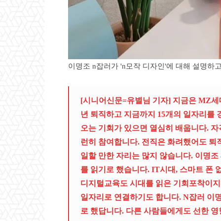
이명조 n잡러가 'n모작 디자인'에 대해 설명하
[시니어신문=유별님 기자] 지금은
MZ
세
년 퇴직하고 지금까지
15
개의 일자리를
오는 기회가 있으면 열심히 배웁니다
.
자
런히 참여합니다
.
전직은 화려했어도 퇴
일할 만한 자리는 많지 않습니다
.
이명조
를 읽기로 했습니다
. IT
시대
,
스마트 폰 
디지털교육도 시대를 읽은 기회포착이지요
일자리로 연결하기도 합니다
. N
잡러 이명
로 했답니다. 다른 사람들에게도 선한 영