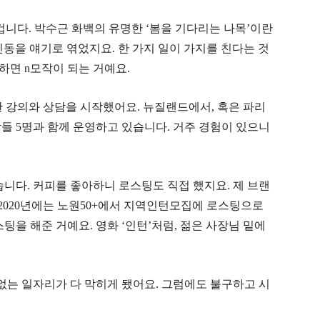
 겁니다
.
박수근 화백의 유명한
‘
봄을 기다리는 나목
’
이란
신동을 얘기로 엮었지요
.
한 가지 일이 가지를 친다는 것
결하면 n모작이 되는 거예요.
한 강의와 상담을 시작했어요
.
뉴질랜드에서
,
혹은 파리
람들
5
명과 함께 운영하고 있습니다. 거주 경험이 있으니
습니다
.
커피를 좋아하니 로스팅도 직접 했지요
.
제 브랜
2020
년에는 노원
50+
에서 지역인턴모집에 로스팅으로
스팅을 해준 거예요
.
영화
‘
인턴
’
처럼, 젊은 사장님 밑에
없는 일자리가 다 막히게 됐어요
.
그럼에도 불구하고 시