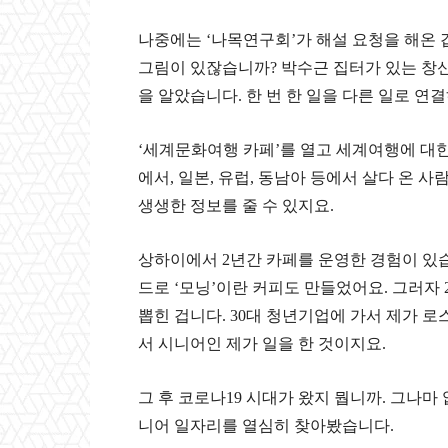
나중에는
‘
나목연구회
’
가 해설 요청을 해온
그림이 있잖습니까
?
박수근 집터가 있는 창
을 알았습니다. 한 번 한 일을 다른 일로 연
‘
세계문화여행 카페
’
를 열고 세계여행에 대
에서
,
일본
,
유럽
,
동남아 등에서 살다 온 사
생생한 정보를 줄 수 있지요.
상하이에서
2
년간 카페를 운영한 경험이 있
드로
‘
모닝
’
이란 커피도 만들었어요
.
그러자
뽑힌 겁니다
. 30
대 청년기업에 가서 제가 로
서 시니어인 제가 일을 한 것이지요.
그 후 코로나
19
시대가 왔지 뭡니까
.
그나마 
니어 일자리를 열심히 찾아봤습니다
.