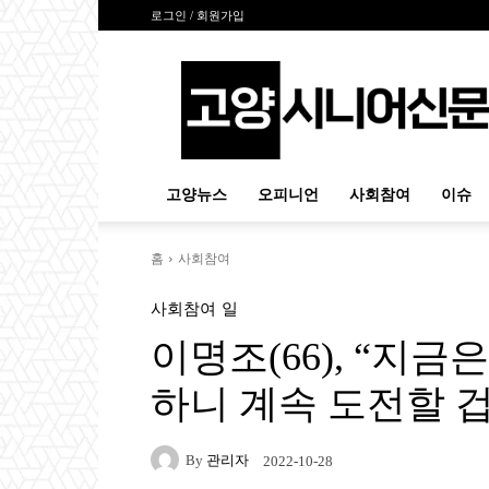
로그인 / 회원가입
고
양
시
니
어
신
고양뉴스
오피니언
사회참여
이슈
문
홈
사회참여
사회참여
일
이명조(66), “지금
하니 계속 도전할 겁
By
관리자
2022-10-28