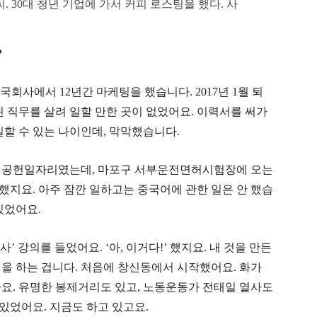
. 30대 청년 기업에 가서 커피 로스팅을 했다. 사
?
중국회사에서
12
년간 마케팅을 했습니다
. 2017
년
1
월 퇴
된 직무를 살려 일할 만한 곳이 없었어요
.
이력서를 써가
일할 수 있는 나이인데
,
막막했습니다
.
회공헌일자리였는데
,
마포구 서부운전면허시험장에 오는
지요. 아주 잠깐 일하고는 중국어에 관한 일은 안 했습
있었어요.
사
’
강의를 들었어요
. ‘
아
,
이거다
!’
했지요
.
내 것을 만든
을 하는 겁니다
.
처음에 창신동에서 시작했어요
.
화가
아요
.
유명한 봉제거리도 있고, 노동운동가 전태일 열사도
있었어요. 지금도 하고 있고요.