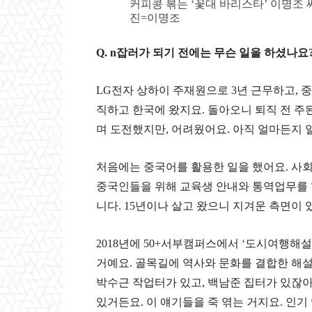
커피콩 볶는 ‘꽃대 바리스타’ 이명조 씨
진=이명조
Q. n
잡러가 되기 전에는 무슨 일을 하셨나요
LG
전자 상하이 주재원으로
3
년 근무하고
,
직하고 한국에 왔지요
.
돌아오니 퇴직 전 주
며 도전했지만
,
어려웠어요
.
아직 얼마든지 
처음에는 중국어를 활용한 일을 했어요
.
사
중국인들을 위해 교육생 안내와 통역업무를 했
니다. 15년이나 살고 왔으니 지겨운 측면이 
2018
년에
50+
서부캠퍼스에서
‘
도시여행해설
거예요
.
골목길에 역사와 문화를 결합한 해설
박수근 작업터가 있고
,
백남준 집터가 있잖
있거든요. 이 얘기들을 죽 엮는 거지요
.
인기 