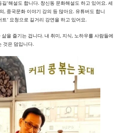
동길
’
해설도 합니다. 창신동 문화해설도 하고 있어요. 세
강의
,
중국문화 이야기 강의 등 많아요
.
유튜버도 합니
서트
’
요청으로 길거리 강연을 하고 있어요
.
 삶을 즐기는 겁니다
.
내 취미
,
지식
,
노하우를 사람들에
는 것은 덤입니다.