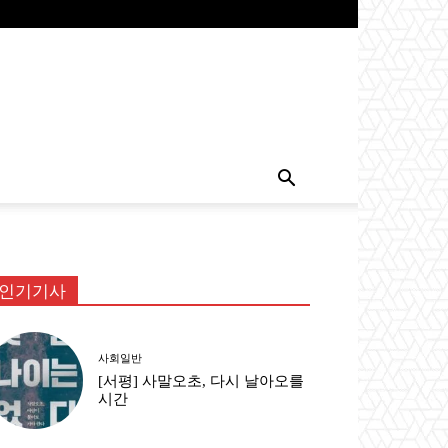
인기기사
사회일반
[서평] 사말오초, 다시 날아오를
시간