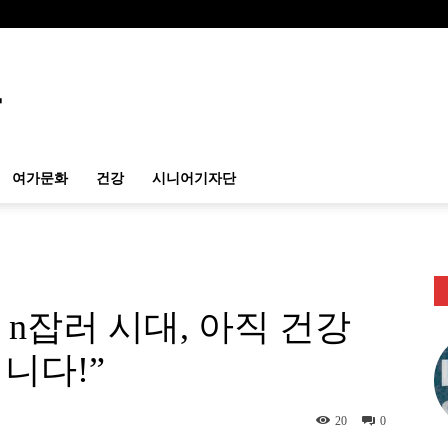
여가문화
건강
시니어기자단
은 n잡러 시대, 아직 건강
니다!”
20
0