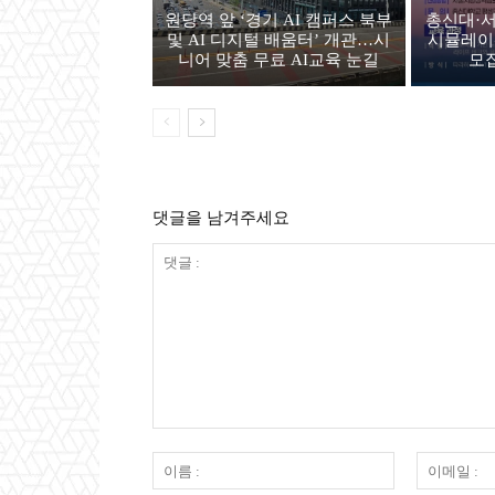
원당역 앞 ‘경기 AI 캠퍼스 북부
총신대·서
및 AI 디지털 배움터’ 개관…시
시뮬레이
니어 맞춤 무료 AI교육 눈길
모
댓글을 남겨주세요
댓
글
이
:
름