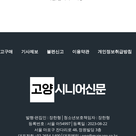
일
:
고구매
기사제보
불편신고
이용약관
개인정보취급방침
발행·편집인 : 장한형│청소년보호책임자 : 장한형
등록번호 : 서울 아54997│등록일 : 2023-08-22
서울 마포구 잔다리로 48, 정원빌딩 3층
대표전화 : 02-2654-1400│대표메일 : one@mainage.co.kr