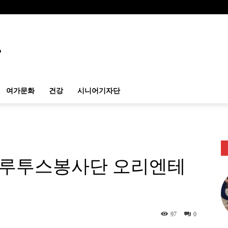
여가문화
건강
시니어기자단
블루투스봉사단 오리엔테
97
0