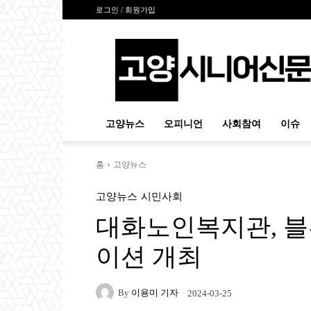
로그인 / 회원가입
고
양
시
니
어
신
고양뉴스
오피니언
사회참여
이슈
문
홈
고양뉴스
고양뉴스
시민사회
대화노인복지관, 
이션 개최
By
이용미 기자
2024-03-25