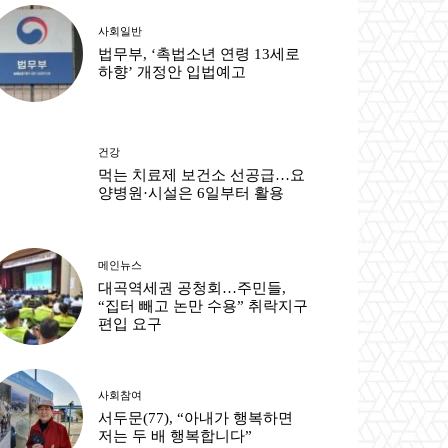
사회일반
출력
법무부, ‘촉법소년 연령 13세로
하향’ 개정안 입법예고
건강
먹는 치료제 보건소 선공급…요
양병원·시설은 6일부터 활용
메인뉴스
대곡역세권 공청회…주민들,
“집터 빼고 논만 수용” 취락지구
편입 요구
사회참여
서두문(77), “아내가 행복하면
저는 두 배 행복합니다”