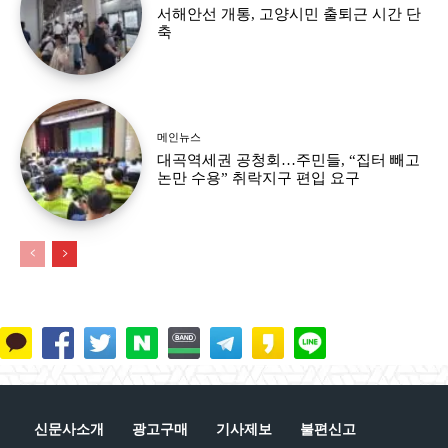
서해안선 개통, 고양시민 출퇴근 시간 단
축
메인뉴스
대곡역세권 공청회…주민들, “집터 빼고
논만 수용” 취락지구 편입 요구
신문사소개
광고구매
기사제보
불편신고