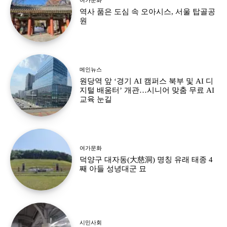
역사 품은 도심 속 오아시스, 서울 탑골공
원
메인뉴스
원당역 앞 ‘경기 AI 캠퍼스 북부 및 AI 디
지털 배움터’ 개관…시니어 맞춤 무료 AI
교육 눈길
여가문화
덕양구 대자동(大慈洞) 명칭 유래 태종 4
째 아들 성녕대군 묘
시민사회