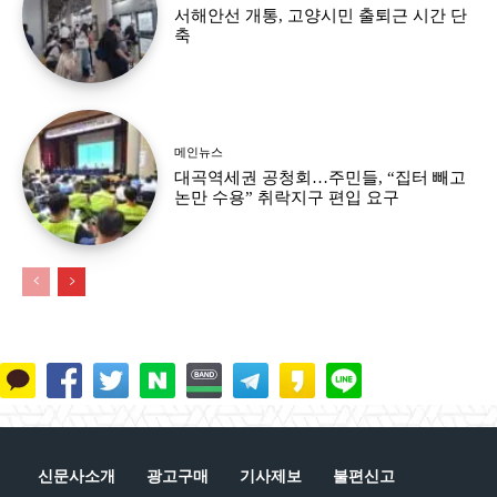
서해안선 개통, 고양시민 출퇴근 시간 단
축
메인뉴스
대곡역세권 공청회…주민들, “집터 빼고
논만 수용” 취락지구 편입 요구
신문사소개
광고구매
기사제보
불편신고