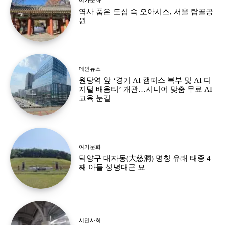
역사 품은 도심 속 오아시스, 서울 탑골공
원
메인뉴스
원당역 앞 ‘경기 AI 캠퍼스 북부 및 AI 디
지털 배움터’ 개관…시니어 맞춤 무료 AI
교육 눈길
여가문화
덕양구 대자동(大慈洞) 명칭 유래 태종 4
째 아들 성녕대군 묘
시민사회