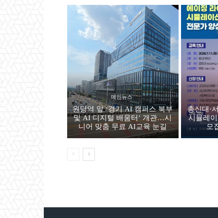
메인뉴스
원당역 앞 ‘경기 AI 캠퍼스 북부
총신대·서
및 AI 디지털 배움터’ 개관…시
시뮬레이
니어 맞춤 무료 AI교육 눈길
모