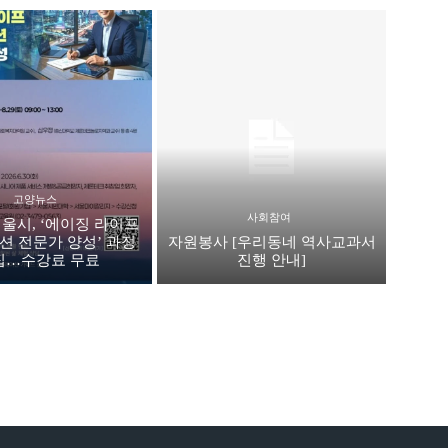
고양뉴스
사회참여
울시, ‘에이징 라이프
션 전문가 양성’ 과정
자원봉사 [우리동네 역사교과서
집…수강료 무료
진행 안내]