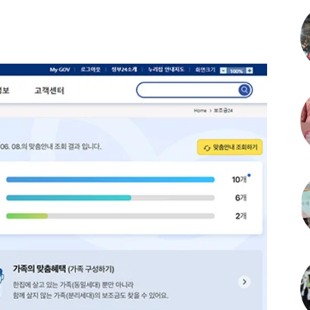
itter
Linkedin
Telegram
Copy URL