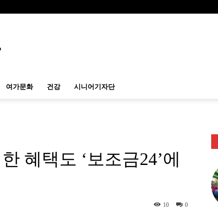
여가문화
건강
시니어기자단
한 혜택도 ‘보조금24’에
10
0