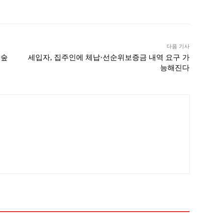
다음 기사
 숲
세입자, 집주인에 체납·선순위보증금 내역 요구 가
능해진다