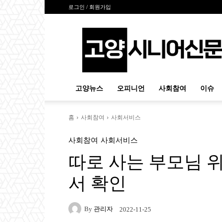
로그인 / 회원가입
고
양
시
니
어
신
고양뉴스
오피니언
사회참여
이슈
문
홈
사회참여
사회서비스
사회참여
사회서비스
따로 사는 부모님 위
서 확인
By
관리자
2022-11-25