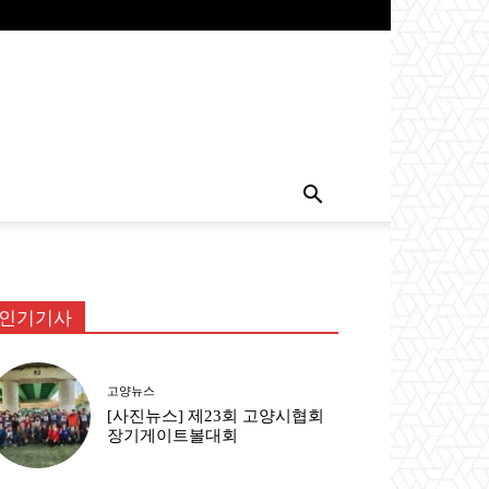
인기기사
고양뉴스
[사진뉴스] 제23회 고양시협회
장기게이트볼대회